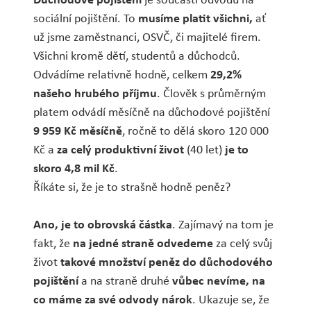
sociální pojištění.
To
musíme platit všichni,
ať
už jsme zaměstnanci, OSVČ, či majitelé firem.
Všichni kromě dětí, studentů a důchodců.
Odvádíme relativně hodně, celkem
29,2%
našeho hrubého příjmu
. Člověk s průměrným
platem odvádí měsíčně na důchodové pojištění
9 959 Kč měsíčně
, ročně to dělá skoro 120 000
Kč a
za celý produktivní život
(40 let)
je to
skoro 4,8 mil Kč
.
Říkáte si, že je to strašně hodně peněz?
Ano, je to obrovská částka
. Zajímavý na tom je
fakt, že
na jedné straně odvedeme
za celý svůj
život
takové množství peněz do důchodového
pojištění
a na straně druhé
vůbec nevíme, na
co máme za své odvody nárok
. Ukazuje se, že