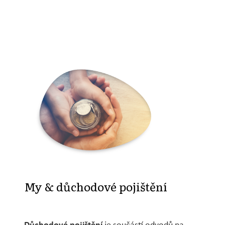
My & důchodové pojištění
Důchodové pojištění
je součástí odvodů na