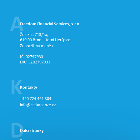
Freedom Financial Services, s.r.o.
Železná 713/1a,
619 00 Brno - Horní Heršpice
Zobrazit na mapě >
IČ: 02797933
DIČ: CZ02797933
Kontakty
+420 724 461 304
info@ceskapenze.cz
Další stránky