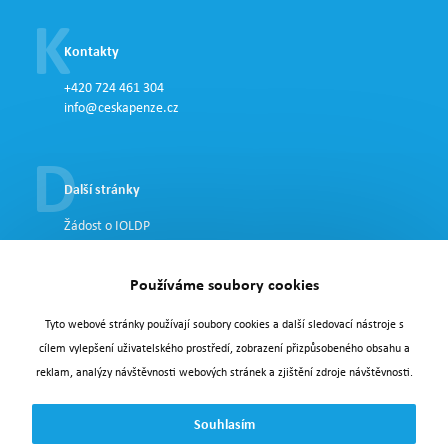
Kontakty
+420 724 461 304
info@ceskapenze.cz
Další stránky
Žádost o IOLDP
GDPR
Používáme soubory cookies
Tyto webové stránky používají soubory cookies a další sledovací nástroje s
cílem vylepšení uživatelského prostředí, zobrazení přizpůsobeného obsahu a
reklam, analýzy návštěvnosti webových stránek a zjištění zdroje návštěvnosti.
Souhlasím
Doporučené odkazy:
Zdravotní pomůcky
|